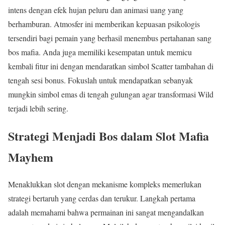
intens dengan efek hujan peluru dan animasi uang yang
berhamburan. Atmosfer ini memberikan kepuasan psikologis
tersendiri bagi pemain yang berhasil menembus pertahanan sang
bos mafia. Anda juga memiliki kesempatan untuk memicu
kembali fitur ini dengan mendaratkan simbol Scatter tambahan di
tengah sesi bonus. Fokuslah untuk mendapatkan sebanyak
mungkin simbol emas di tengah gulungan agar transformasi Wild
terjadi lebih sering.
Strategi Menjadi Bos dalam Slot Mafia
Mayhem
Menaklukkan slot dengan mekanisme kompleks memerlukan
strategi bertaruh yang cerdas dan terukur. Langkah pertama
adalah memahami bahwa permainan ini sangat mengandalkan