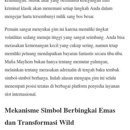
kriminal klasik akan menemani setiap langkah Anda dalam
mengejar harta tersembunyi milik sang bos besar.
Pemain sangat menyukai gim ini karena memiliki tingkat
volatilitas sedang menuju tinggi yang sangat seimbang. Anda bisa
merasakan kemenangan kecil yang cukup sering, namun tetap
memiliki peluang mendapatkan bayaran fantastis secara tiba-tiba.
Mafia Mayhem bukan hanya tentang memutar gulungan,
melainkan tentang merasakan adrenalin di tengah baku tembak
simbol-simbol berharga. Inilah alasan mengapa gim ini selalu
menempati posisi teratas di berbagai platform penyedia layanan
slot internasional.
Mekanisme Simbol Berbingkai Emas
dan Transformasi Wild