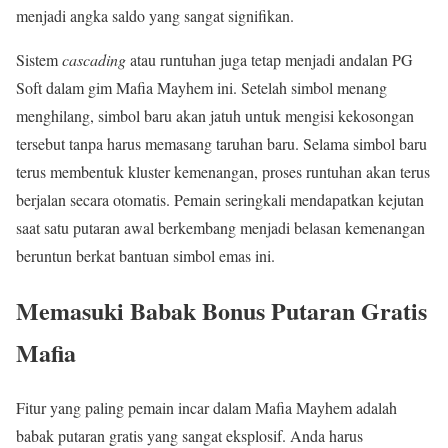
menjadi angka saldo yang sangat signifikan.
Sistem
cascading
atau runtuhan juga tetap menjadi andalan PG
Soft dalam gim Mafia Mayhem ini. Setelah simbol menang
menghilang, simbol baru akan jatuh untuk mengisi kekosongan
tersebut tanpa harus memasang taruhan baru. Selama simbol baru
terus membentuk kluster kemenangan, proses runtuhan akan terus
berjalan secara otomatis. Pemain seringkali mendapatkan kejutan
saat satu putaran awal berkembang menjadi belasan kemenangan
beruntun berkat bantuan simbol emas ini.
Memasuki Babak Bonus Putaran Gratis
Mafia
Fitur yang paling pemain incar dalam Mafia Mayhem adalah
babak putaran gratis yang sangat eksplosif. Anda harus