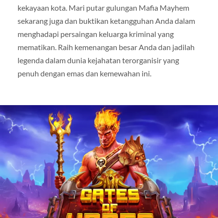
kekayaan kota. Mari putar gulungan Mafia Mayhem
sekarang juga dan buktikan ketangguhan Anda dalam
menghadapi persaingan keluarga kriminal yang
mematikan. Raih kemenangan besar Anda dan jadilah
legenda dalam dunia kejahatan terorganisir yang
penuh dengan emas dan kemewahan ini.