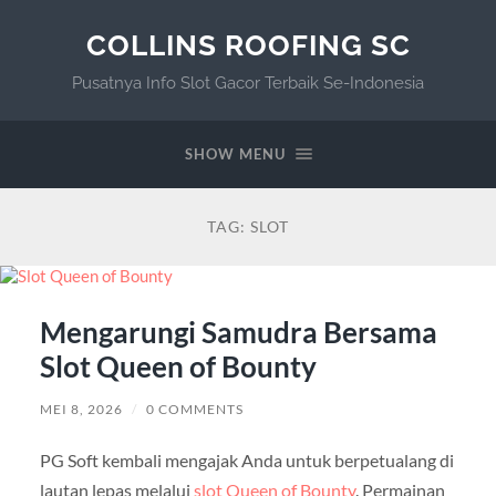
COLLINS ROOFING SC
Pusatnya Info Slot Gacor Terbaik Se-Indonesia
SHOW MENU
TAG:
SLOT
Mengarungi Samudra Bersama
Slot Queen of Bounty
MEI 8, 2026
/
0 COMMENTS
PG Soft kembali mengajak Anda untuk berpetualang di
lautan lepas melalui
slot Queen of Bounty
. Permainan