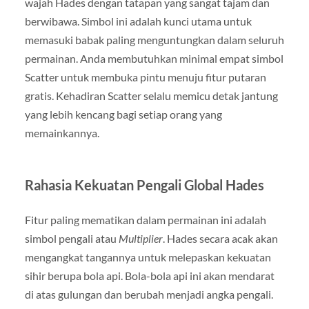
wajah Hades dengan tatapan yang sangat tajam dan
berwibawa. Simbol ini adalah kunci utama untuk
memasuki babak paling menguntungkan dalam seluruh
permainan. Anda membutuhkan minimal empat simbol
Scatter untuk membuka pintu menuju fitur putaran
gratis. Kehadiran Scatter selalu memicu detak jantung
yang lebih kencang bagi setiap orang yang
memainkannya.
Rahasia Kekuatan Pengali Global Hades
Fitur paling mematikan dalam permainan ini adalah
simbol pengali atau
Multiplier
. Hades secara acak akan
mengangkat tangannya untuk melepaskan kekuatan
sihir berupa bola api. Bola-bola api ini akan mendarat
di atas gulungan dan berubah menjadi angka pengali.