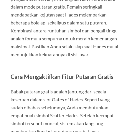
dalam mode putaran gratis. Pemain seringkali
mendapatkan kejutan saat Hades melemparkan
beberapa bola api sekaligus dalam satu putaran.
Kombinasi antara runtuhan simbol dan pengali tinggi
adalah formula sempurna untuk meraih kemenangan
maksimal. Pastikan Anda selalu siap saat Hades mulai
menunjukkan kekuatannya di sisi layar.
Cara Mengaktifkan Fitur Putaran Gratis
Babak putaran gratis adalah jantung dari segala
keseruan dalam slot Gates of Hades. Seperti yang
sudah dibahas sebelumnya, Anda membutuhkan
empat buah simbol Scatter Hades. Setelah keempat
simbol tersebut muncul, sistem akan langsung
memberikan lima belas putaran gratis. Layar