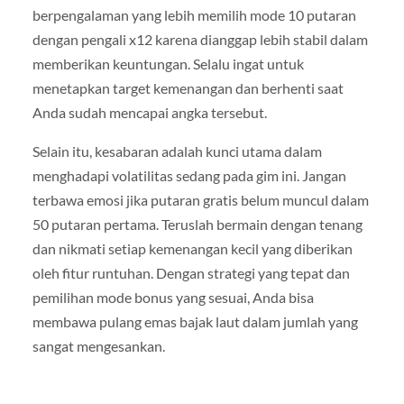
berpengalaman yang lebih memilih mode 10 putaran
dengan pengali x12 karena dianggap lebih stabil dalam
memberikan keuntungan. Selalu ingat untuk
menetapkan target kemenangan dan berhenti saat
Anda sudah mencapai angka tersebut.
Selain itu, kesabaran adalah kunci utama dalam
menghadapi volatilitas sedang pada gim ini. Jangan
terbawa emosi jika putaran gratis belum muncul dalam
50 putaran pertama. Teruslah bermain dengan tenang
dan nikmati setiap kemenangan kecil yang diberikan
oleh fitur runtuhan. Dengan strategi yang tepat dan
pemilihan mode bonus yang sesuai, Anda bisa
membawa pulang emas bajak laut dalam jumlah yang
sangat mengesankan.