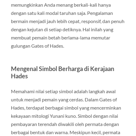
memungkinkan Anda menang berkali-kali hanya
dengan satu kali modal taruhan saja. Pengalaman
bermain menjadi jauh lebih cepat, responsif, dan penuh
dengan kejutan di setiap detiknya. Hal inilah yang
membuat pemain betah berlama-lama memutar
gulungan Gates of Hades.
Mengenal Simbol Berharga di Kerajaan
Hades
Memahami nilai setiap simbol adalah langkah awal
untuk menjadi pemain yang cerdas. Dalam Gates of
Hades, terdapat berbagai simbol yang mencerminkan
kekayaan mitologi Yunani kuno. Simbol dengan nilai
pembayaran terendah diwakili oleh permata dengan
berbagai bentuk dan warna. Meskipun kecil, permata