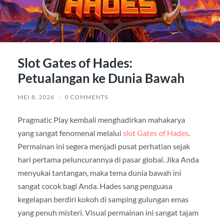
Slot Gates of Hades:
Petualangan ke Dunia Bawah
MEI 8, 2026
/
0 COMMENTS
Pragmatic Play kembali menghadirkan mahakarya
yang sangat fenomenal melalui
slot Gates of Hades
.
Permainan ini segera menjadi pusat perhatian sejak
hari pertama peluncurannya di pasar global. Jika Anda
menyukai tantangan, maka tema dunia bawah ini
sangat cocok bagi Anda. Hades sang penguasa
kegelapan berdiri kokoh di samping gulungan emas
yang penuh misteri. Visual permainan ini sangat tajam