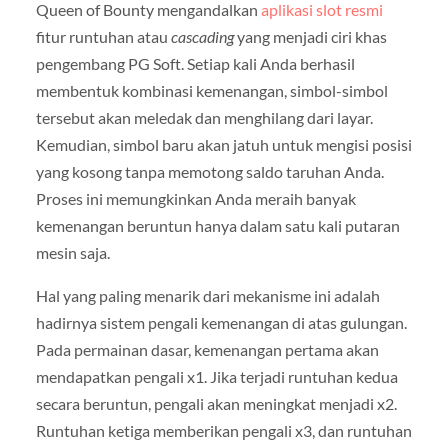
Queen of Bounty mengandalkan
aplikasi slot resmi
fitur runtuhan atau
cascading
yang menjadi ciri khas
pengembang PG Soft. Setiap kali Anda berhasil
membentuk kombinasi kemenangan, simbol-simbol
tersebut akan meledak dan menghilang dari layar.
Kemudian, simbol baru akan jatuh untuk mengisi posisi
yang kosong tanpa memotong saldo taruhan Anda.
Proses ini memungkinkan Anda meraih banyak
kemenangan beruntun hanya dalam satu kali putaran
mesin saja.
Hal yang paling menarik dari mekanisme ini adalah
hadirnya sistem pengali kemenangan di atas gulungan.
Pada permainan dasar, kemenangan pertama akan
mendapatkan pengali x1. Jika terjadi runtuhan kedua
secara beruntun, pengali akan meningkat menjadi x2.
Runtuhan ketiga memberikan pengali x3, dan runtuhan