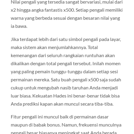
Nilai pengali yang tersedia sangat bervariasi, mulai dari
x2 hingga angka fantastis x500. Setiap pengali memiliki
warna yang berbeda sesuai dengan besaran nilai yang
ia bawa.
Jika terdapat lebih dari satu simbol pengali pada layar,
maka sistem akan menjumlahkannya. Total
kemenangan dari seluruh rangkaian runtuhan akan
dikalikan dengan total pengali tersebut. Inilah momen
yang paling pemain tunggu-tunggu dalam setiap sesi
permainan mereka. Satu buah pengali x500 saja sudah
cukup untuk mengubah nasib taruhan Anda menjadi
luar biasa. Kekuatan Hades ini benar-benar tidak bisa
Anda prediksi kapan akan muncul secara tiba-tiba.
Fitur pengali ini muncul baik di permainan dasar
maupun di babak bonus. Namun, frekuensi munculnya
pengali besar biasanya meningkat saat Anda berada