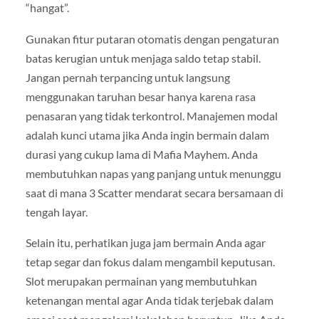
“hangat”.
Gunakan fitur putaran otomatis dengan pengaturan
batas kerugian untuk menjaga saldo tetap stabil.
Jangan pernah terpancing untuk langsung
menggunakan taruhan besar hanya karena rasa
penasaran yang tidak terkontrol. Manajemen modal
adalah kunci utama jika Anda ingin bermain dalam
durasi yang cukup lama di Mafia Mayhem. Anda
membutuhkan napas yang panjang untuk menunggu
saat di mana 3 Scatter mendarat secara bersamaan di
tengah layar.
Selain itu, perhatikan juga jam bermain Anda agar
tetap segar dan fokus dalam mengambil keputusan.
Slot merupakan permainan yang membutuhkan
ketenangan mental agar Anda tidak terjebak dalam