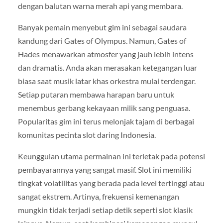
dengan balutan warna merah api yang membara.
Banyak pemain menyebut gim ini sebagai saudara
kandung dari Gates of Olympus. Namun, Gates of
Hades menawarkan atmosfer yang jauh lebih intens
dan dramatis. Anda akan merasakan ketegangan luar
biasa saat musik latar khas orkestra mulai terdengar.
Setiap putaran membawa harapan baru untuk
menembus gerbang kekayaan milik sang penguasa.
Popularitas gim ini terus melonjak tajam di berbagai
komunitas pecinta slot daring Indonesia.
Keunggulan utama permainan ini terletak pada potensi
pembayarannya yang sangat masif. Slot ini memiliki
tingkat volatilitas yang berada pada level tertinggi atau
sangat ekstrem. Artinya, frekuensi kemenangan
mungkin tidak terjadi setiap detik seperti slot klasik