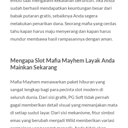
emosi saat mengalami kekalahan beruntun. Jika Anda
sudah berhasil mendapatkan keuntungan besar dari
babak putaran gratis, sebaiknya Anda segera
melakukan penarikan dana. Seorang mafia yang cerdas
tahu kapan harus maju menyerang dan kapan harus
mundur membawa hasil rampasannya dengan aman.
Mengapa Slot Mafia Mayhem Layak Anda
Mainkan Sekarang
Mafia Mayhem menawarkan paket hiburan yang
sangat lengkap bagi para pecinta slot modern di
seluruh dunia. Dari sisi grafik, PG Soft tidak pernah
gagal memberikan detail visual yang memanjakan mata
di setiap sudut layar. Dari sisi mekanisme, fitur simbol
emas yang berubah menjadi Wild memberikan variasi
permainan yang sangat menarik. Anda tidak akan