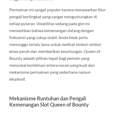
Permainan ini sangat populer karena menawarkan fitur
pengali bertingkat yang sangat menguntungkan di
setiap putaran. Volatilitas sedang pada gim ini
memastikan bahwa kemenangan datang dengan
frekuensi yang cukup stabil. Anda tidak perlu
menunggu terlalu lama untuk melihat simbol-simbol
emas pecah dan memberikan keuntungan. Queen of
Bounty adalah pilihan tepat bagi pemain yang
menyukai kombinasi antara narasi yang kuat dan
mekanisme permainan yang sederhana namun
eksplosif.
Mekanisme Runtuhan dan Pengali
Kemenangan Slot Queen of Bounty