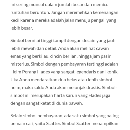
ini sering muncul dalam jumlah besar dan memicu
runtuhan beruntun. Jangan meremehkan kemenangan
kecil karena mereka adalah jalan menuju pengali yang
lebih besar.
Simbol bernilai tinggi tampil dengan desain yang jauh
lebih mewah dan detail. Anda akan melihat cawan
emas yang berkilau, cincin berlian, hingga jam pasir
misterius. Simbol dengan pembayaran tertinggi adalah
Helm Perang Hades yang sangat legendaris dan ikonik.
Jika Anda mendaratkan dua belas atau lebih simbol
helm, maka saldo Anda akan melonjak drastis. Simbol-
simbol ini merupakan harta karun yang Hades jaga
dengan sangat ketat di dunia bawah.
Selain simbol pembayaran, ada satu simbol yang paling
pemain cari, yaitu Scatter. Simbol Scatter menampilkan