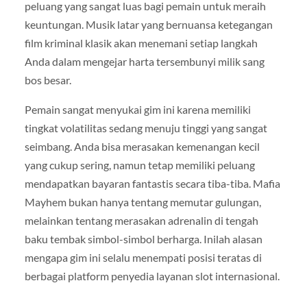
peluang yang sangat luas bagi pemain untuk meraih
keuntungan. Musik latar yang bernuansa ketegangan
film kriminal klasik akan menemani setiap langkah
Anda dalam mengejar harta tersembunyi milik sang
bos besar.
Pemain sangat menyukai gim ini karena memiliki
tingkat volatilitas sedang menuju tinggi yang sangat
seimbang. Anda bisa merasakan kemenangan kecil
yang cukup sering, namun tetap memiliki peluang
mendapatkan bayaran fantastis secara tiba-tiba. Mafia
Mayhem bukan hanya tentang memutar gulungan,
melainkan tentang merasakan adrenalin di tengah
baku tembak simbol-simbol berharga. Inilah alasan
mengapa gim ini selalu menempati posisi teratas di
berbagai platform penyedia layanan slot internasional.