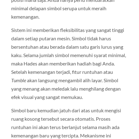
minimal delapan simbol serupa untuk meraih
kemenangan.
Sistem ini memberikan fleksibilitas yang sangat tinggi
dalam setiap putaran mesin. Simbol tidak harus
bersentuhan atau berada dalam satu garis lurus yang
kaku. Selama jumlah simbol memenuhi syarat minimal,
maka Hades akan memberikan hadiah bagi Anda.
Setelah kemenangan terjadi, fitur runtuhan atau
Tumble
akan langsung mengambil alih layar. Simbol
yang menang akan meledak lalu menghilang dengan
efek visual yang sangat memukau.
Simbol baru kemudian jatuh dari atas untuk mengisi
ruang kosong tersebut secara otomatis. Proses
runtuhan ini akan terus berlanjut selama masih ada
kemenangan baru yang tercipta. Mekanisme ini